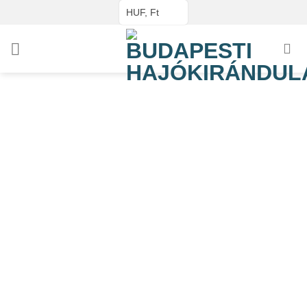
Skip
HUF, Ft
to
content