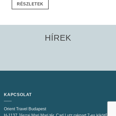
RÉSZLETEK
HÍREK
KAPCSOLAT
Orient Travel Budapest
H-1137 Jászai Mari Mari tér, Carl Lutz rakpart 7-es kikötő